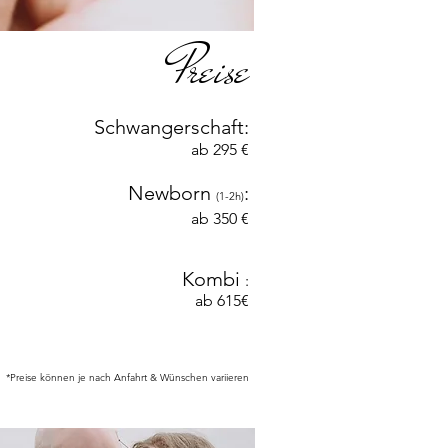
Preise
Schwangerschaft:
ab 295
€
Newborn
:
(1-2h)
ab 350
€
Kom
bi
:
ab 615
€
*Pre
i
se können je nach Anfahrt & Wünschen variieren