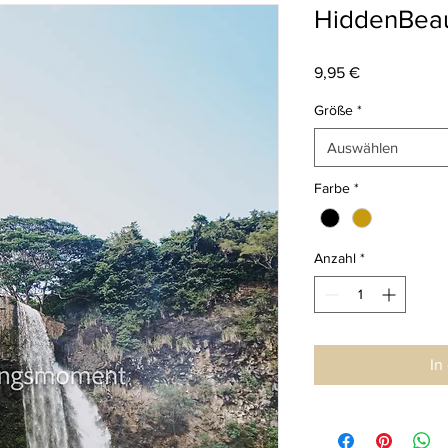
HiddenBea
Preis
9,95 €
Größe
*
Auswählen
Farbe
*
Anzahl
*
In